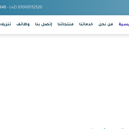
848 - (+2) 01000112520
يسية
من نحن
خدماتنا
منتجاتنا
إتصل بنا
وظائف
تنزيلا