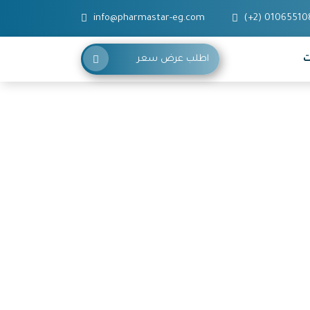
info@pharmastar-eg.com
(+2) 01065510
ت
اطلب عرض سعر