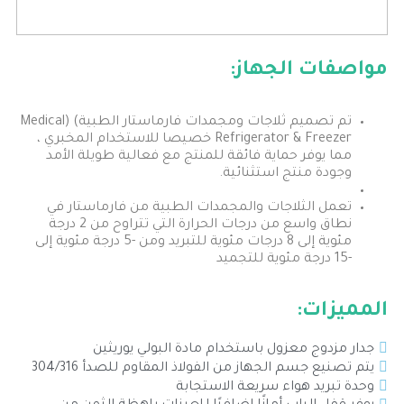
مواصفات الجهاز:
تم تصميم ثلاجات ومجمدات فارماستار الطبية) (Medical
Refrigerator & Freezer خصيصا للاستخدام المخبري ،
مما يوفر حماية فائقة للمنتج مع فعالية طويلة الأمد
وجودة منتج استثنائية.
تعمل الثلاجات والمجمدات الطبية من فارماستار في
نطاق واسع من درجات الحرارة التي تتراوح من 2 درجة
مئوية إلى 8 درجات مئوية للتبريد ومن -5 درجة مئوية إلى
-15 درجة مئوية للتجميد
المميزات:
جدار مزدوج معزول باستخدام مادة البولي يوريثين
يتم تصنيع جسم الجهاز من الفولاذ المقاوم للصدأ 304/316
وحدة تبريد هواء سريعة الاستجابة