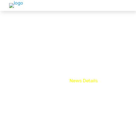
News Details
Home
News Details