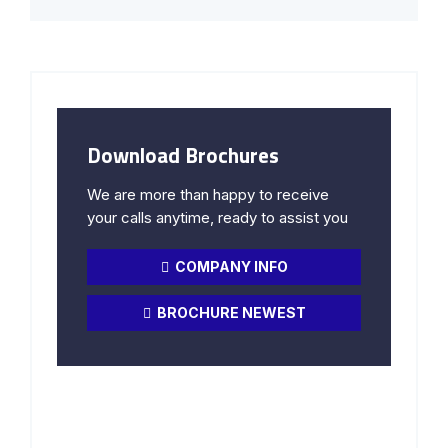
Download Brochures
We are more than happy to receive
your calls anytime, ready to assist you
COMPANY INFO
BROCHURE NEWEST