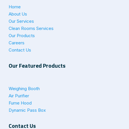
Home
About Us
Our Services
Clean Rooms Services
Our Products
Careers
Contact Us
Our Featured Products
Weighing Booth
Air Purifier
Fume Hood
Dynamic Pass Box
Contact Us