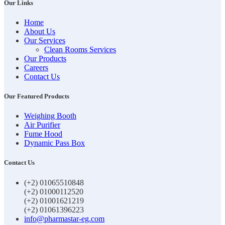
Our Links
Home
About Us
Our Services
Clean Rooms Services
Our Products
Careers
Contact Us
Our Featured Products
Weighing Booth
Air Purifier
Fume Hood
Dynamic Pass Box
Contact Us
(+2) 01065510848
(+2) 01000112520
(+2) 01001621219
(+2) 01061396223
info@pharmastar-eg.com