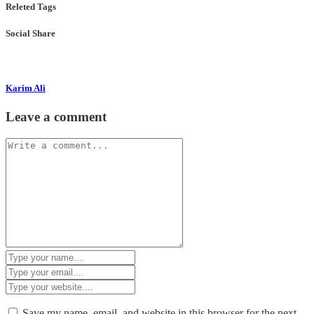
Releted Tags
Social Share
Karim Ali
Leave a comment
Save my name, email, and website in this browser for the next