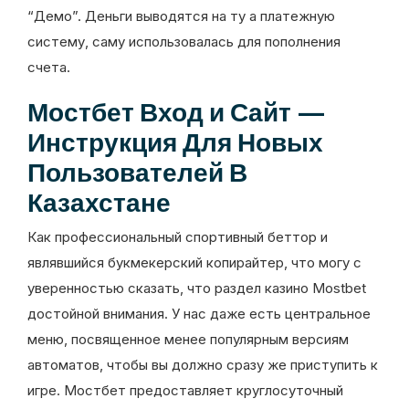
“Демо”. Деньги выводятся на ту а платежную
систему, саму использовалась для пополнения
счета.
Мостбет Вход и Сайт —
Инструкция Для Новых
Пользователей В
Казахстане
Как профессиональный спортивный беттор и
являвшийся букмекерский копирайтер, что могу с
уверенностью сказать, что раздел казино Mostbet
достойной внимания. У нас даже есть центральное
меню, посвященное менее популярным версиям
автоматов, чтобы вы должно сразу же приступить к
игре. Мостбет предоставляет круглосуточный