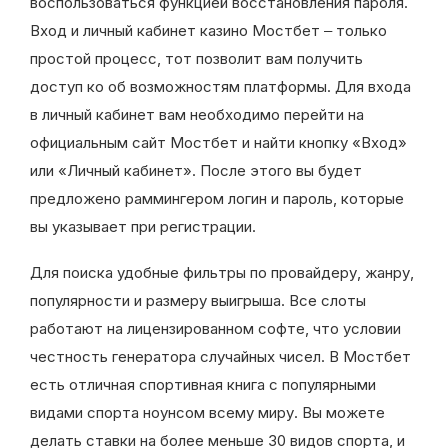
воспользоваться функцией восстановления пароля.
Вход и личный кабинет казино Мостбет ‒ только
простой процесс, тот позволит вам получить
доступ ко об возможностям платформы. Для входа
в личный кабинет вам необходимо перейти на
официальным сайт Мостбет и найти кнопку «Вход»
или «Личный кабинет». После этого вы будет
предложено раммингером логин и пароль, которые
вы указывает при регистрации.
Для поиска удобные фильтры по провайдеру, жанру,
популярности и размеру выигрыша. Все слоты
работают на лицензированном софте, что условии
честность генератора случайных чисел. В Мостбет
есть отличная спортивная книга с популярными
видами спорта ноунсом всему миру. Вы можете
делать ставки на более меньше 30 видов спорта, и