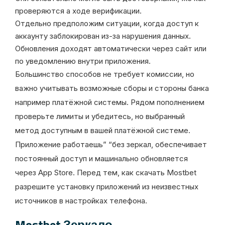
проверяются а ходе верификации.
Отдельно предположим ситуации, когда доступ к
аккаунту заблокирован из-за нарушения данных.
Обновления доходят автоматически через сайт или
по уведомлению внутри приложения.
Большинство способов не требует комиссии, но
важно учитывать возможные сборы и стороны банка
например платёжной системы. Рядом пополнением
проверьте лимиты и убедитесь, но выбранный
метод доступным в вашей платёжной системе.
Приложение работаешь” “без зеркал, обеспечивает
постоянный доступ и машинально обновляется
через App Store. Перед тем, как скачать Mostbet
разрешите установку приложений из неизвестных
источников в настройках телефона.
Mostbet Зеркало