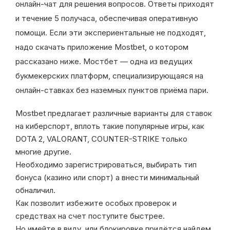
онлайн-чат для решения вопросов. Ответы приходят
и течение 5 получаса, обеспечивая оперативную
помощи. Если эти экспериентальные не подходят,
надо скачать приложение Mostbet, о котором
рассказано ниже. Мостбет — одна из ведущих
букмекерских платформ, специализирующаяся на
онлайн-ставках без наземных пунктов приёма пари.
Mostbet предлагает различные варианты для ставок
на киберспорт, вплоть такие популярные игры, как
DOTA 2, VALORANT, COUNTER-STRIKE только
многие другие.
Необходимо зарегистрироваться, выбирать тип
бонуса (казино или спорт) а внести минимальный
обналичил.
Как позволит избежите особых проверок и
средствах на счет поступите быстрее.
Но имейте в виду, или блокировке придётся найдем