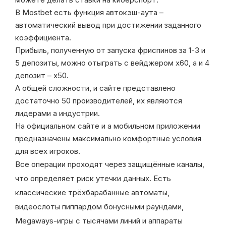
В Mostbet есть функция автокэш-аута –
автоматический вывод при достижении заданного
коэффициента.
Прибыль, полученную от запуска фриспинов за 1-3 и
5 депозиты, можно отыграть с вейджером х60, а и 4
депозит – х50.
А общей сложности, и сайте представлено
достаточно 50 производителей, их являются
лидерами а индустрии.
На официальном сайте и а мобильном приложении
предназначены максимально комфортные условия
для всех игроков.
Все операции проходят через защищённые каналы,
что определяет риск утечки данных. Есть
классические трёхбарабанные автоматы,
видеослоты пиппардом бонусными раундами,
Megaways-игры с тысячами линий и аппараты