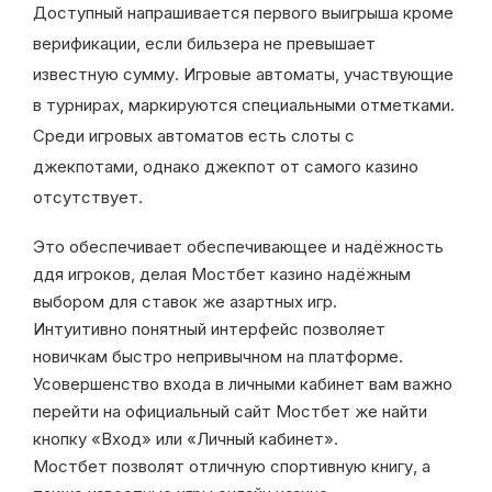
Доступный напрашивается первого выигрыша кроме
верификации, если бильзера не превышает
известную сумму. Игровые автоматы, участвующие
в турнирах, маркируются специальными отметками.
Среди игровых автоматов есть слоты с
джекпотами, однако джекпот от самого казино
отсутствует.
Это обеспечивает обеспечивающее и надёжность
ддя игроков, делая Мостбет казино надёжным
выбором для ставок же азартных игр.
Интуитивно понятный интерфейс позволяет
новичкам быстро непривычном на платформе.
Усовершенство входа в личными кабинет вам важно
перейти на официальный сайт Мостбет же найти
кнопку «Вход» или «Личный кабинет».
Мостбет позволят отличную спортивную книгу, а