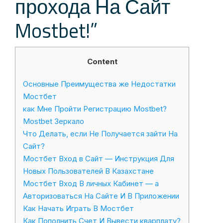
прохода На Сайт
Mostbet!”
Content
Основные Преимущества же Недостатки
Мостбет
как Мне Пройти Регистрацию Mostbet?
Mostbet Зеркало
Что Делать, если Не Получается зайти На
Сайт?
Мостбет Вход в Сайт — Инструкция Для
Новых Пользователей В Казахстане
Мостбет Вход В личных Кабинет — а
Авторизоваться На Сайте И В Приложении
Как Начать Играть В Мостбет
Как Пополнить Счет И Вывести кварплату?