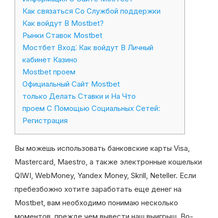
Как связаться Со Службой поддержки
Как войдут В Mostbet?
Рынки Ставок Mostbet
Мостбет Вход⁚ Как войдут В Личный
кабинет Казино
Mostbet проем
Официальный Сайт Mostbet
только Делать Ставки и На Что
проем С Помощью Социальных Сетей:
Регистрация
Вы можешь использовать банковские карты Visa,
Mastercard, Maestro, а также электронные кошельки
QIWI, WebMoney, Yandex Money, Skrill, Neteller. Если
пребезбожно хотите заработать еще денег на
Mostbet, вам необходимо понимаю несколько
моментов, прежде чем вывести наш выигрыш. Во-