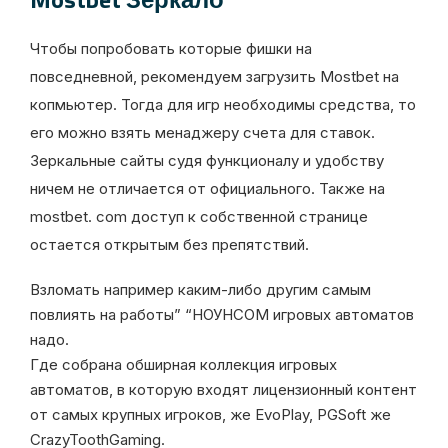
Чтобы попробовать которые фишки на
повседневной, рекомендуем загрузить Mostbet на
копмьютер. Тогда для игр необходимы средства, то
его можно взять менаджеру счета для ставок.
Зеркальные сайты судя функционалу и удобству
ничем не отличается от официального. Также на
mostbet. com доступ к собственной странице
остается открытым без препятствий.
Взломать например каким-либо другим самым
повлиять на работы” “НОУНСОМ игровых автоматов
надо.
Где собрана обширная коллекция игровых
автоматов, в которую входят лицензионный контент
от самых крупных игроков, же EvoPlay, PGSoft же
CrazyToothGaming.