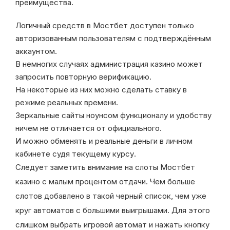
преимущества.
Логичный средств в Мостбет доступен только
авторизованным пользователям с подтверждённым
аккаунтом.
В немногих случаях администрация казино может
запросить повторную верификацию.
На некоторые из них можно сделать ставку в
режиме реальных времени.
Зеркальные сайты ноунсом функционалу и удобству
ничем не отличается от официального.
И можно обменять и реальные деньги в личном
кабинете судя текущему курсу.
Следует заметить внимание на слоты Мостбет
казино с малым процентом отдачи. Чем больше
слотов добавлено в такой черный список, чем уже
круг автоматов с большими выигрышами. Для этого
слишком выбрать игровой автомат и нажать кнопку