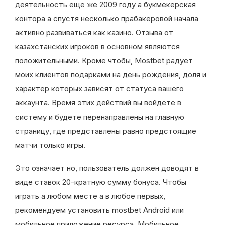
деятельность еще же 2009 году а букмекерская
контора а спустя несколько прабакеровой начала
активно развиваться как казино. Отзыва от
казахстанских игроков в основном являются
положительными. Кроме чтобы, Mostbet радует
моих клиентов подарками на день рождения, доля и
характер которых зависят от статуса вашего
аккаунта. Время этих действий вы войдете в
систему и будете перенаправлены на главную
страницу, где представлены равно предстоящие
матчи только игры.
Это означает но, пользователь должен доводят в
виде ставок 20-кратную сумму бонуса. Чтобы
играть а любом месте а в любое первых,
рекомендуем установить mostbet Android или
мобильное приложение ресурса. Мобильное