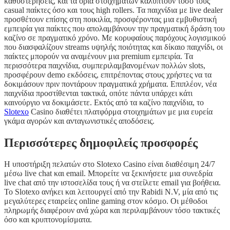
καθυστερήσεις, και τα όρια στοιχημάτων καλύπτουν τόσο τους
casual παίκτες όσο και τους high rollers. Τα παιχνίδια με live dealer
προσθέτουν επίσης στη ποικιλία, προσφέροντας μια εμβυθιστική
εμπειρία για παίκτες που απολαμβάνουν την πραγματική δράση του
καζίνο σε πραγματικό χρόνο. Με κορυφαίους παρόχους λογισμικού
που διασφαλίζουν streams υψηλής ποιότητας και δίκαιο παιχνίδι, οι
παίκτες μπορούν να αναμένουν μια premium εμπειρία. Τα
περισσότερα παιχνίδια, συμπεριλαμβανομένων πολλών slots,
προσφέρουν demo εκδόσεις, επιτρέποντας στους χρήστες να τα
δοκιμάσουν πριν ποντάρουν πραγματικά χρήματα. Επιπλέον, νέα
παιχνίδια προστίθενται τακτικά, οπότε πάντα υπάρχει κάτι
καινούργιο να δοκιμάσετε. Εκτός από τα καζίνο παιχνίδια, το
Slotexo
Casino διαθέτει πλατφόρμα στοιχημάτων με μια ευρεία
γκάμα αγορών και ανταγωνιστικές αποδόσεις.
Περισσότερες δημοφιλείς προσφορές
Η υποστήριξη πελατών στο Slotexo Casino είναι διαθέσιμη 24/7
μέσω live chat και email. Μπορείτε να ξεκινήσετε μια συνεδρία
live chat από την ιστοσελίδα τους ή να στείλετε email για βοήθεια.
Το Slotexo ανήκει και λειτουργεί από την Rabidi N.V, μία από τις
μεγαλύτερες εταιρείες online gaming στον κόσμο. Οι μέθοδοι
πληρωμής διαφέρουν ανά χώρα και περιλαμβάνουν τόσο τακτικές
όσο και κρυπτονομίσματα.