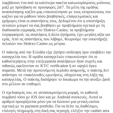
λαμβάνουν ένα από τα καλύτερα πακέτα καλωσορίσματος μπόνους
μαζί με πρόσβαση σε προσφορές 24/7. Τα μέλη της ομάδας
ανασκόπησης καζίνο μας επικοινώνησαν με τους εκπροσώπους του
καζίνο για να μάθουν πόσο βοηθητικές, επαγγελματικές και
γρήγορες είναι οι απαντήσεις τους. Δεδομένου ότι η υποστήριξη
πελατών μπορεί να σας βοηθήσει με προβλήματα σχετικά με τη
διαδικασία εγγραφής στο Slotexo Casino, τα προβλήματα
λογαριασμού, τις αναλήψεις ή άλλα ζητήματα, έχει μεγάλη αξία για
εμάς. Από τις απαντήσεις που λάβαμε, θεωρούμε την υποστήριξη
πελατών του Slotexo Casino ως μέτρια.
Ο παίκτης από την Ελλάδα είχε ζητήσει ανάληψη πριν υποβάλει την
καταγγελία του. Η ομάδα καταγγελιών επικοινώνησε ότι οι
καθυστερήσεις στην επεξεργασία αναλήψεων ήταν συχνές και
πιθανώς οφείλονταν σε KYC verification ή σε υψηλό όγκο
requests. Μετά την προτεινόμενη περίοδο αναμονής, ο παίκτης δεν
απάντησε σε επακόλουθες ερωτήσεις, οδηγώντας στη λήξη της
καταγγελίας. Ο παίκτης διατήρησε το δικαίωμα να την ανοίξει ξανά
στο μέλλον αν επιθυμεί.
Ο σχεδιασμός του, σε ανταποκρινόμενη μορφή, το καθιστά
συμβατό τόσο με iOS όσο και με Android συσκευές. Αυτοί οι
αριθμοί προορίζονται μόνο για να δώσουν μια γενική εικόνα
σχετικά με το payment portfolio. Για να δείτε τις διαθέσιμες
επιλογές πληρωμής στη δική σας περιοχή, ελέγξτε την cashier area