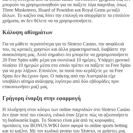
μπορούν να χρησιμοποιηθούν για να παίξετε λίγα παιχνίδια, όπως
Three Musketeers, Hoard of Poseidon και Royal Gems μεταξύ
άλλων. Το καζίνο σας δίνει την επιλογή να απορρίψετε τα επιπλέον
χρήματα, αν δεν θέλετε να τα χρησιμοποιήσετε.
Κάλυψη αθλημάτων
Για να μάθετε περισσότερα για το Slotexo Casino, την ασφάλειά
του, τις κριτικές χρηστών και άλλα χαρακτηριστικά, διαβάστε την
ανασκόπηση μας. Αυτό σημαίνει ότι μπορείτε να χρησιμοποιήσετε
20 Free Spins κάθε μέρα για συνολικά 10 ημέρες. Υπάρχει χρονικό
πλαίσιο 10 ημερών μέσα στο οποίο πρέπει να παίξετε τα Free Spins
για να μην λήξουν. Επιπλέον, τα ποσά που κερδίζετε με τα Free
Spins δεν θα έχουν όριο. Ο παίκτης από την Αυστραλία είχε
υποβάλει αίτημα ανάληψης λιγότερο από δύο εβδομάδες πριν
επικοινωνήσει μαζί μας.
Γρήγορη έναρξη στην εφαρμογή
Η πλοήγηση στον κόσμο των online παιχνιδιών στο Slotexo Casino
δεν ήταν ποτέ πιο εύκολη, ειδικά όταν ξέρετε πώς να αξιοποιήσετε
τη διαδικασία login. Το Slotexo είναι μία από τις κορυφαίες
προτάσεις του BONUS.WIKI όσον αφορά το online sports betting
και το καζίνο. Με τον κωδικό promo του Slotexo, οι χρήστες μας