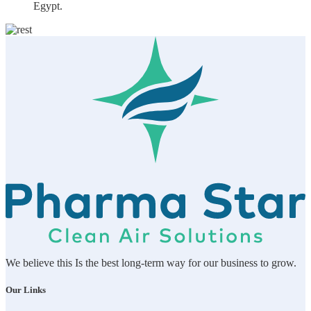
Egypt.
We believe this Is the best long-term way for our business to grow.
Our Links